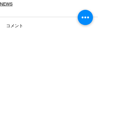
NEWS
コメント
コメントを追加…
〒124-0022 東京都葛飾区奥戸5-2-13
TEL
03-5875-7901
/ FAX
03-5875-7902
お急ぎの配送はこちら