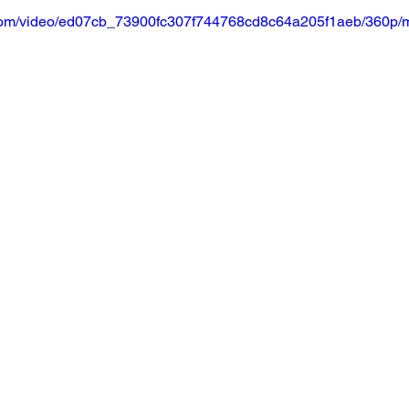
ic.com/video/ed07cb_73900fc307f744768cd8c64a205f1aeb/360p/m