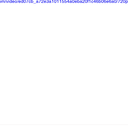
ic.com/video/ed07cb_a72e3a1011554a0eba20f1c46b06e6a0/720p