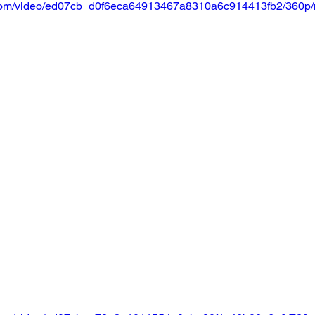
ic.com/video/ed07cb_d0f6eca64913467a8310a6c914413fb2/360p/