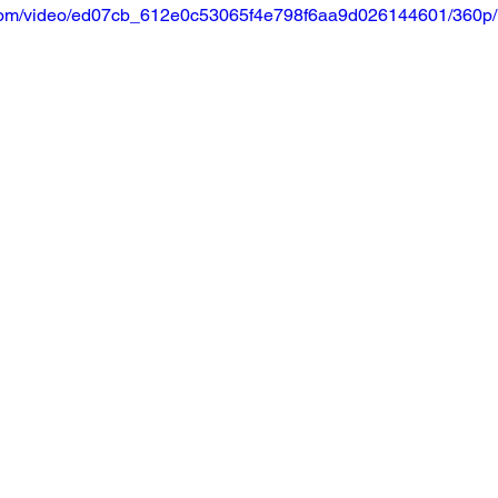
ic.com/video/ed07cb_612e0c53065f4e798f6aa9d026144601/360p/