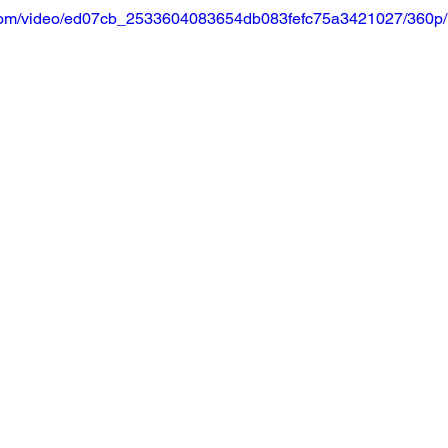
ic.com/video/ed07cb_2533604083654db083fefc75a3421027/360p/