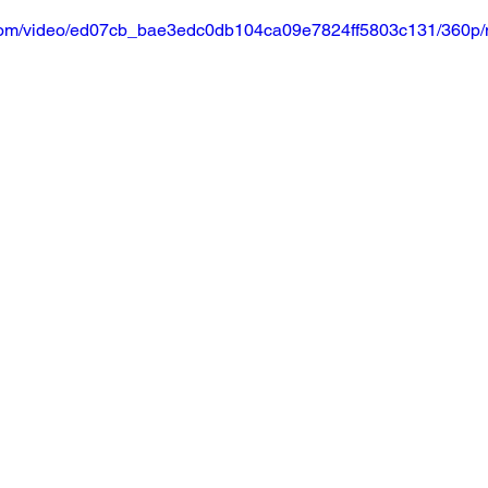
ic.com/video/ed07cb_bae3edc0db104ca09e7824ff5803c131/360p/